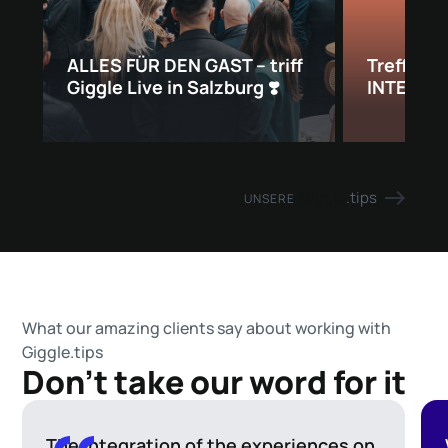
ALLES FÜR DEN GAST – triff
Treffe Gi
Giggle Live in Salzburg ❣️
INTERNO
Giggle
.tips
UNSERE
What our amazing clients say about working with
Giggle.tips
Don't take our word for it
The integration of the experiences on