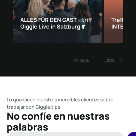
ALLES FÜR DEN GAST – triff
Treffe Gi
Giggle Live in Salzburg ❣️
INTERNO
Giggle
.tips
UNSERE
Lo que dicen nuestros increíbles clientes sobre
trabajar con Giggle.tips
No confíe en nuestras
palabras