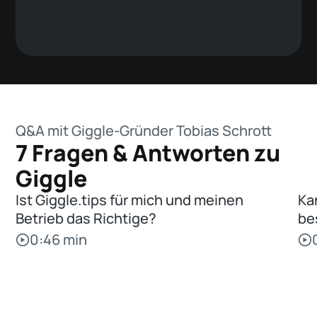
interessenbasierte
Aktiviere diese Option, um die maximale
Gästesegmente und nutze
Teilnehmerzahl auf Ticketebene statt auf
Erlebnisebene festzulegen.
sie für gezieltes
Retargeting in deinem
Legen Sie die maximale Anzahl an
bevorzugten CRM.
Tickets pro Buchung fest
Aktivieren diese Option, um die Mindest-
und/oder Höchstanzahl an Teilnehmern für
dieses Erlebnis festzulegen.
Q&A mit Giggle-Gründer Tobias Schrott
7 Fragen & Antworten zu
Giggle
Ist Giggle.tips für mich und meinen
Ka
Betrieb das Richtige?
be
0:46 min