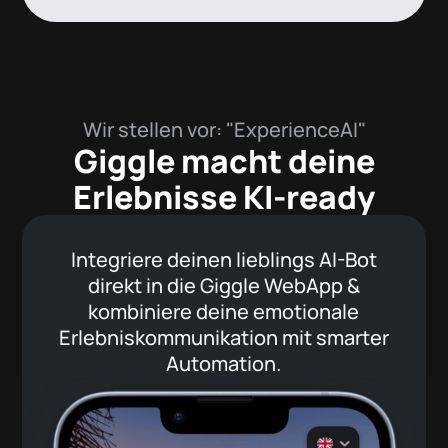
Garantierte Umsätze mit
Direktzahlung
Akzeptiere direkte Bezahlungen für
ausgewählte Erlebnisse mit unsere hobex-
Wir stellen vor: "ExperienceAI"
Integration.
Giggle macht deine
Erlebnisse KI-ready
Integriere deinen lieblings AI-Bot
direkt in die Giggle WebApp &
kombiniere deine emotionale
Erlebniskommunikation mit smarter
Automation.