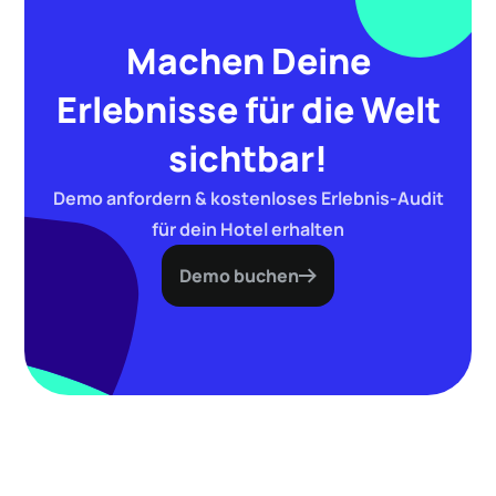
Machen Deine
Erlebnisse für die Welt
sichtbar!
Demo anfordern & kostenloses Erlebnis-Audit
für dein Hotel erhalten
Demo buchen